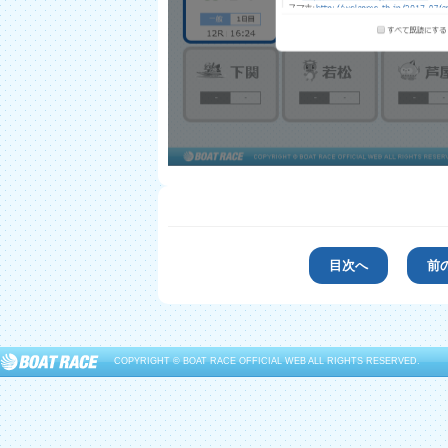
目次へ
前
COPYRIGHT © BOAT RACE OFFICIAL WEB ALL RIGHTS RESERVED.