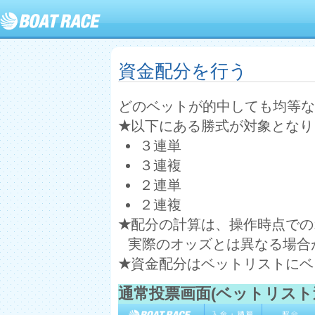
資金配分を行う
どのベットが的中しても均等な
★
以下にある勝式が対象となり
３連単
３連複
２連単
２連複
★
配分の計算は、操作時点での
実際のオッズとは異なる場合
★
資金配分はベットリストにベ
通常投票画面(ベットリスト