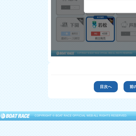
目次へ
前
COPYRIGHT © BOAT RACE OFFICIAL WEB ALL RIGHTS RESERVED.